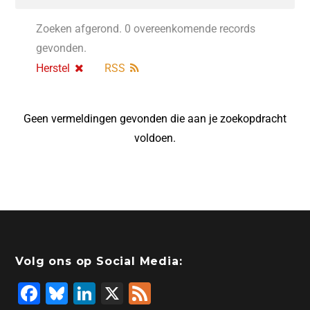
Zoeken afgerond. 0 overeenkomende records
gevonden.
Herstel
RSS
Geen vermeldingen gevonden die aan je zoekopdracht
voldoen.
Volg ons op Social Media:
F
Bl
Li
X
F