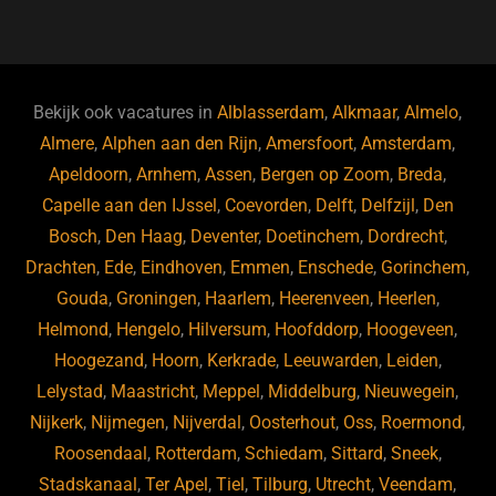
a
u
n
e
c
e
k
e
e
s
e
d
b
ky
dI
Bekijk ook vacatures in
Alblasserdam
,
Alkmaar
,
Almelo
,
o
n
Almere
,
Alphen aan den Rijn
,
Amersfoort
,
Amsterdam
,
Apeldoorn
,
Arnhem
,
Assen
,
Bergen op Zoom
,
Breda
,
o
Capelle aan den IJssel
,
Coevorden
,
Delft
,
Delfzijl
,
Den
k
Bosch
,
Den Haag
,
Deventer
,
Doetinchem
,
Dordrecht
,
Drachten
,
Ede
,
Eindhoven
,
Emmen
,
Enschede
,
Gorinchem
,
Gouda
,
Groningen
,
Haarlem
,
Heerenveen
,
Heerlen
,
Helmond
,
Hengelo
,
Hilversum
,
Hoofddorp
,
Hoogeveen
,
Hoogezand
,
Hoorn
,
Kerkrade
,
Leeuwarden
,
Leiden
,
Lelystad
,
Maastricht
,
Meppel
,
Middelburg
,
Nieuwegein
,
Nijkerk
,
Nijmegen
,
Nijverdal
,
Oosterhout
,
Oss
,
Roermond
,
Roosendaal
,
Rotterdam
,
Schiedam
,
Sittard
,
Sneek
,
Stadskanaal
,
Ter Apel
,
Tiel
,
Tilburg
,
Utrecht
,
Veendam
,