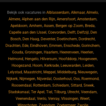
e
s
e
d
b
ky
dI
Bekijk ook vacatures in
Alblasserdam
,
Alkmaar
,
Almelo
,
o
n
Almere
,
Alphen aan den Rijn
,
Amersfoort
,
Amsterdam
,
Apeldoorn
,
Arnhem
,
Assen
,
Bergen op Zoom
,
Breda
,
o
Capelle aan den IJssel
,
Coevorden
,
Delft
,
Delfzijl
,
Den
k
Bosch
,
Den Haag
,
Deventer
,
Doetinchem
,
Dordrecht
,
Drachten
,
Ede
,
Eindhoven
,
Emmen
,
Enschede
,
Gorinchem
,
Gouda
,
Groningen
,
Haarlem
,
Heerenveen
,
Heerlen
,
Helmond
,
Hengelo
,
Hilversum
,
Hoofddorp
,
Hoogeveen
,
Hoogezand
,
Hoorn
,
Kerkrade
,
Leeuwarden
,
Leiden
,
Lelystad
,
Maastricht
,
Meppel
,
Middelburg
,
Nieuwegein
,
Nijkerk
,
Nijmegen
,
Nijverdal
,
Oosterhout
,
Oss
,
Roermond
,
Roosendaal
,
Rotterdam
,
Schiedam
,
Sittard
,
Sneek
,
Stadskanaal
,
Ter Apel
,
Tiel
,
Tilburg
,
Utrecht
,
Veendam
,
Veenendaal
,
Venlo
,
Venray
,
Vlissingen
,
Weert
,
Winschoten
,
Zaandam
,
Zoetermeer
,
Zwolle