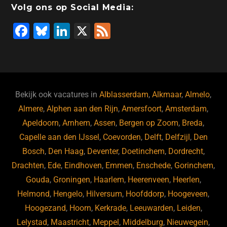
Volg ons op Social Media:
F
Bl
Li
X
F
a
u
n
e
c
e
k
e
e
s
e
d
b
ky
dI
Bekijk ook vacatures in
Alblasserdam
,
Alkmaar
,
Almelo
,
o
n
Almere
,
Alphen aan den Rijn
,
Amersfoort
,
Amsterdam
,
Apeldoorn
,
Arnhem
,
Assen
,
Bergen op Zoom
,
Breda
,
o
Capelle aan den IJssel
,
Coevorden
,
Delft
,
Delfzijl
,
Den
k
Bosch
,
Den Haag
,
Deventer
,
Doetinchem
,
Dordrecht
,
Drachten
,
Ede
,
Eindhoven
,
Emmen
,
Enschede
,
Gorinchem
,
Gouda
,
Groningen
,
Haarlem
,
Heerenveen
,
Heerlen
,
Helmond
,
Hengelo
,
Hilversum
,
Hoofddorp
,
Hoogeveen
,
Hoogezand
,
Hoorn
,
Kerkrade
,
Leeuwarden
,
Leiden
,
Lelystad
,
Maastricht
,
Meppel
,
Middelburg
,
Nieuwegein
,