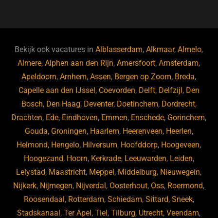
a
u
n
e
c
e
k
e
e
s
e
d
b
ky
dI
Bekijk ook vacatures in
Alblasserdam
,
Alkmaar
,
Almelo
,
o
n
Almere
,
Alphen aan den Rijn
,
Amersfoort
,
Amsterdam
,
Apeldoorn
,
Arnhem
,
Assen
,
Bergen op Zoom
,
Breda
,
o
Capelle aan den IJssel
,
Coevorden
,
Delft
,
Delfzijl
,
Den
k
Bosch
,
Den Haag
,
Deventer
,
Doetinchem
,
Dordrecht
,
Drachten
,
Ede
,
Eindhoven
,
Emmen
,
Enschede
,
Gorinchem
,
Gouda
,
Groningen
,
Haarlem
,
Heerenveen
,
Heerlen
,
Helmond
,
Hengelo
,
Hilversum
,
Hoofddorp
,
Hoogeveen
,
Hoogezand
,
Hoorn
,
Kerkrade
,
Leeuwarden
,
Leiden
,
Lelystad
,
Maastricht
,
Meppel
,
Middelburg
,
Nieuwegein
,
Nijkerk
,
Nijmegen
,
Nijverdal
,
Oosterhout
,
Oss
,
Roermond
,
Roosendaal
,
Rotterdam
,
Schiedam
,
Sittard
,
Sneek
,
Stadskanaal
,
Ter Apel
,
Tiel
,
Tilburg
,
Utrecht
,
Veendam
,