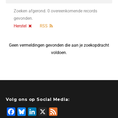
Zoeken afgerond. 0 overeenkomende records
gevonden.
Herstel
RSS
Geen vermeldingen gevonden die aan je zoekopdracht
voldoen.
Volg ons op Social Media:
F
Bl
Li
X
F