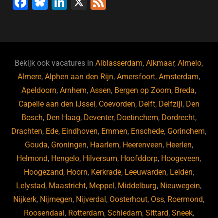
F
Bl
Li
X
F
a
u
n
e
c
e
k
e
e
s
e
d
b
ky
dI
Bekijk ook vacatures in
Alblasserdam
,
Alkmaar
,
Almelo
,
o
n
Almere
,
Alphen aan den Rijn
,
Amersfoort
,
Amsterdam
,
Apeldoorn
,
Arnhem
,
Assen
,
Bergen op Zoom
,
Breda
,
o
Capelle aan den IJssel
,
Coevorden
,
Delft
,
Delfzijl
,
Den
k
Bosch
,
Den Haag
,
Deventer
,
Doetinchem
,
Dordrecht
,
Drachten
,
Ede
,
Eindhoven
,
Emmen
,
Enschede
,
Gorinchem
,
Gouda
,
Groningen
,
Haarlem
,
Heerenveen
,
Heerlen
,
Helmond
,
Hengelo
,
Hilversum
,
Hoofddorp
,
Hoogeveen
,
Hoogezand
,
Hoorn
,
Kerkrade
,
Leeuwarden
,
Leiden
,
Lelystad
,
Maastricht
,
Meppel
,
Middelburg
,
Nieuwegein
,
Nijkerk
,
Nijmegen
,
Nijverdal
,
Oosterhout
,
Oss
,
Roermond
,
Roosendaal
,
Rotterdam
,
Schiedam
,
Sittard
,
Sneek
,