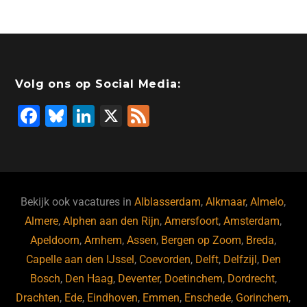
Volg ons op Social Media:
F
Bl
Li
X
F
a
u
n
e
c
e
k
e
e
s
e
d
b
ky
dI
Bekijk ook vacatures in
Alblasserdam
,
Alkmaar
,
Almelo
,
o
n
Almere
,
Alphen aan den Rijn
,
Amersfoort
,
Amsterdam
,
Apeldoorn
,
Arnhem
,
Assen
,
Bergen op Zoom
,
Breda
,
o
Capelle aan den IJssel
,
Coevorden
,
Delft
,
Delfzijl
,
Den
k
Bosch
,
Den Haag
,
Deventer
,
Doetinchem
,
Dordrecht
,
Drachten
,
Ede
,
Eindhoven
,
Emmen
,
Enschede
,
Gorinchem
,