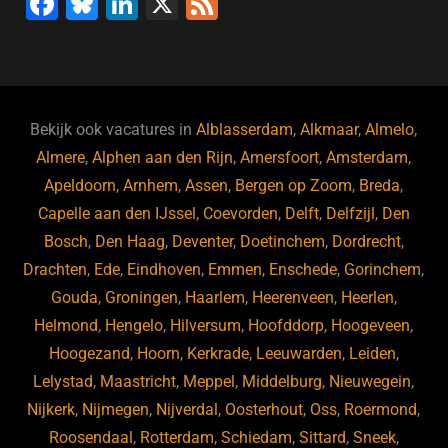
F
Bl
Li
X
F
a
u
n
e
c
e
k
e
e
s
e
d
b
ky
dI
Bekijk ook vacatures in
Alblasserdam
,
Alkmaar
,
Almelo
,
o
n
Almere
,
Alphen aan den Rijn
,
Amersfoort
,
Amsterdam
,
Apeldoorn
,
Arnhem
,
Assen
,
Bergen op Zoom
,
Breda
,
o
Capelle aan den IJssel
,
Coevorden
,
Delft
,
Delfzijl
,
Den
k
Bosch
,
Den Haag
,
Deventer
,
Doetinchem
,
Dordrecht
,
Drachten
,
Ede
,
Eindhoven
,
Emmen
,
Enschede
,
Gorinchem
,
Gouda
,
Groningen
,
Haarlem
,
Heerenveen
,
Heerlen
,
Helmond
,
Hengelo
,
Hilversum
,
Hoofddorp
,
Hoogeveen
,
Hoogezand
,
Hoorn
,
Kerkrade
,
Leeuwarden
,
Leiden
,
Lelystad
,
Maastricht
,
Meppel
,
Middelburg
,
Nieuwegein
,
Nijkerk
,
Nijmegen
,
Nijverdal
,
Oosterhout
,
Oss
,
Roermond
,
Roosendaal
,
Rotterdam
,
Schiedam
,
Sittard
,
Sneek
,