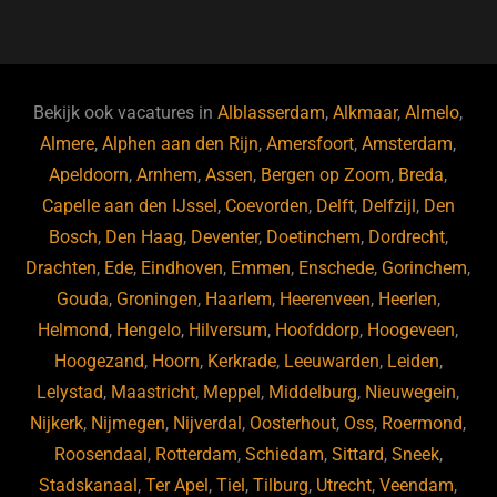
a
u
n
e
c
e
k
e
e
s
e
d
b
ky
dI
Bekijk ook vacatures in
Alblasserdam
,
Alkmaar
,
Almelo
,
o
n
Almere
,
Alphen aan den Rijn
,
Amersfoort
,
Amsterdam
,
Apeldoorn
,
Arnhem
,
Assen
,
Bergen op Zoom
,
Breda
,
o
Capelle aan den IJssel
,
Coevorden
,
Delft
,
Delfzijl
,
Den
k
Bosch
,
Den Haag
,
Deventer
,
Doetinchem
,
Dordrecht
,
Drachten
,
Ede
,
Eindhoven
,
Emmen
,
Enschede
,
Gorinchem
,
Gouda
,
Groningen
,
Haarlem
,
Heerenveen
,
Heerlen
,
Helmond
,
Hengelo
,
Hilversum
,
Hoofddorp
,
Hoogeveen
,
Hoogezand
,
Hoorn
,
Kerkrade
,
Leeuwarden
,
Leiden
,
Lelystad
,
Maastricht
,
Meppel
,
Middelburg
,
Nieuwegein
,
Nijkerk
,
Nijmegen
,
Nijverdal
,
Oosterhout
,
Oss
,
Roermond
,
Roosendaal
,
Rotterdam
,
Schiedam
,
Sittard
,
Sneek
,
Stadskanaal
,
Ter Apel
,
Tiel
,
Tilburg
,
Utrecht
,
Veendam
,