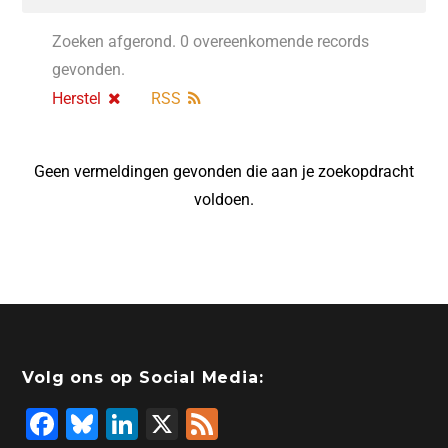
Zoeken afgerond. 0 overeenkomende records
gevonden.
Herstel
RSS
Geen vermeldingen gevonden die aan je zoekopdracht
voldoen.
Volg ons op Social Media:
F
Bl
Li
X
F