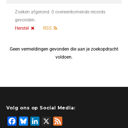
Zoeken afgerond. 0 overeenkomende records
gevonden.
Herstel
RSS
Geen vermeldingen gevonden die aan je zoekopdracht
voldoen.
Volg ons op Social Media:
F
Bl
Li
X
F