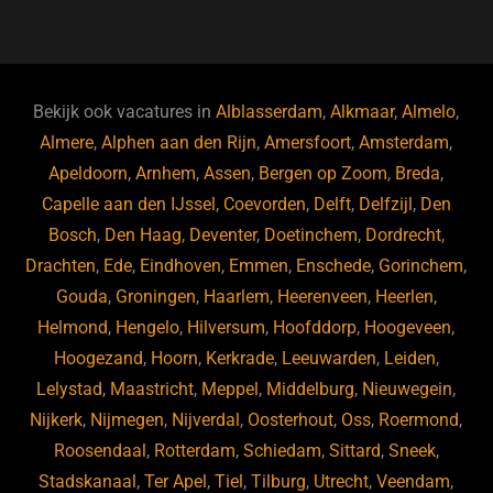
a
u
n
e
c
e
k
e
e
s
e
d
b
ky
dI
Bekijk ook vacatures in
Alblasserdam
,
Alkmaar
,
Almelo
,
o
n
Almere
,
Alphen aan den Rijn
,
Amersfoort
,
Amsterdam
,
Apeldoorn
,
Arnhem
,
Assen
,
Bergen op Zoom
,
Breda
,
o
Capelle aan den IJssel
,
Coevorden
,
Delft
,
Delfzijl
,
Den
k
Bosch
,
Den Haag
,
Deventer
,
Doetinchem
,
Dordrecht
,
Drachten
,
Ede
,
Eindhoven
,
Emmen
,
Enschede
,
Gorinchem
,
Gouda
,
Groningen
,
Haarlem
,
Heerenveen
,
Heerlen
,
Helmond
,
Hengelo
,
Hilversum
,
Hoofddorp
,
Hoogeveen
,
Hoogezand
,
Hoorn
,
Kerkrade
,
Leeuwarden
,
Leiden
,
Lelystad
,
Maastricht
,
Meppel
,
Middelburg
,
Nieuwegein
,
Nijkerk
,
Nijmegen
,
Nijverdal
,
Oosterhout
,
Oss
,
Roermond
,
Roosendaal
,
Rotterdam
,
Schiedam
,
Sittard
,
Sneek
,
Stadskanaal
,
Ter Apel
,
Tiel
,
Tilburg
,
Utrecht
,
Veendam
,