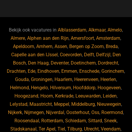
a
u
n
e
c
e
k
e
e
s
e
d
b
ky
dI
Bekijk ook vacatures in
Alblasserdam
,
Alkmaar
,
Almelo
,
o
n
Almere
,
Alphen aan den Rijn
,
Amersfoort
,
Amsterdam
,
Apeldoorn
,
Arnhem
,
Assen
,
Bergen op Zoom
,
Breda
,
o
Capelle aan den IJssel
,
Coevorden
,
Delft
,
Delfzijl
,
Den
k
Bosch
,
Den Haag
,
Deventer
,
Doetinchem
,
Dordrecht
,
Drachten
,
Ede
,
Eindhoven
,
Emmen
,
Enschede
,
Gorinchem
,
Gouda
,
Groningen
,
Haarlem
,
Heerenveen
,
Heerlen
,
Helmond
,
Hengelo
,
Hilversum
,
Hoofddorp
,
Hoogeveen
,
Hoogezand
,
Hoorn
,
Kerkrade
,
Leeuwarden
,
Leiden
,
Lelystad
,
Maastricht
,
Meppel
,
Middelburg
,
Nieuwegein
,
Nijkerk
,
Nijmegen
,
Nijverdal
,
Oosterhout
,
Oss
,
Roermond
,
Roosendaal
,
Rotterdam
,
Schiedam
,
Sittard
,
Sneek
,
Stadskanaal
,
Ter Apel
,
Tiel
,
Tilburg
,
Utrecht
,
Veendam
,