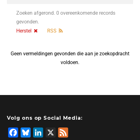
Zoeken afgerond. 0 overeenkomende records
gevonden.
Herstel
RSS
Geen vermeldingen gevonden die aan je zoekopdracht
voldoen.
Volg ons op Social Media:
F
Bl
Li
X
F