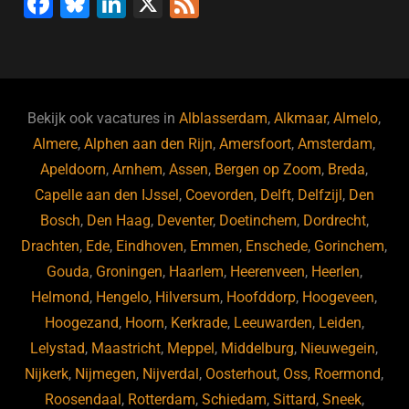
F
Bl
Li
X
F
a
u
n
e
c
e
k
e
e
s
e
d
b
ky
dI
Bekijk ook vacatures in
Alblasserdam
,
Alkmaar
,
Almelo
,
o
n
Almere
,
Alphen aan den Rijn
,
Amersfoort
,
Amsterdam
,
Apeldoorn
,
Arnhem
,
Assen
,
Bergen op Zoom
,
Breda
,
o
Capelle aan den IJssel
,
Coevorden
,
Delft
,
Delfzijl
,
Den
k
Bosch
,
Den Haag
,
Deventer
,
Doetinchem
,
Dordrecht
,
Drachten
,
Ede
,
Eindhoven
,
Emmen
,
Enschede
,
Gorinchem
,
Gouda
,
Groningen
,
Haarlem
,
Heerenveen
,
Heerlen
,
Helmond
,
Hengelo
,
Hilversum
,
Hoofddorp
,
Hoogeveen
,
Hoogezand
,
Hoorn
,
Kerkrade
,
Leeuwarden
,
Leiden
,
Lelystad
,
Maastricht
,
Meppel
,
Middelburg
,
Nieuwegein
,
Nijkerk
,
Nijmegen
,
Nijverdal
,
Oosterhout
,
Oss
,
Roermond
,
Roosendaal
,
Rotterdam
,
Schiedam
,
Sittard
,
Sneek
,