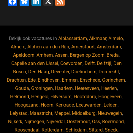
F
Bl
Li
X
F
a
u
n
e
c
e
k
e
e
s
e
d
b
ky
dI
Bekijk ook vacatures in
Alblasserdam
,
Alkmaar
,
Almelo
,
o
n
Almere
,
Alphen aan den Rijn
,
Amersfoort
,
Amsterdam
,
Apeldoorn
,
Arnhem
,
Assen
,
Bergen op Zoom
,
Breda
,
o
Capelle aan den IJssel
,
Coevorden
,
Delft
,
Delfzijl
,
Den
k
Bosch
,
Den Haag
,
Deventer
,
Doetinchem
,
Dordrecht
,
Drachten
,
Ede
,
Eindhoven
,
Emmen
,
Enschede
,
Gorinchem
,
Gouda
,
Groningen
,
Haarlem
,
Heerenveen
,
Heerlen
,
Helmond
,
Hengelo
,
Hilversum
,
Hoofddorp
,
Hoogeveen
,
Hoogezand
,
Hoorn
,
Kerkrade
,
Leeuwarden
,
Leiden
,
Lelystad
,
Maastricht
,
Meppel
,
Middelburg
,
Nieuwegein
,
Nijkerk
,
Nijmegen
,
Nijverdal
,
Oosterhout
,
Oss
,
Roermond
,
Roosendaal
,
Rotterdam
,
Schiedam
,
Sittard
,
Sneek
,