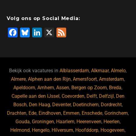
Volg ons op Social Media:
F
Bl
Li
X
F
a
u
n
e
c
e
k
e
e
s
e
d
b
ky
dI
Bekijk ook vacatures in
Alblasserdam
,
Alkmaar
,
Almelo
,
o
n
Almere
,
Alphen aan den Rijn
,
Amersfoort
,
Amsterdam
,
Apeldoorn
,
Arnhem
,
Assen
,
Bergen op Zoom
,
Breda
,
o
Capelle aan den IJssel
,
Coevorden
,
Delft
,
Delfzijl
,
Den
k
Bosch
,
Den Haag
,
Deventer
,
Doetinchem
,
Dordrecht
,
Drachten
,
Ede
,
Eindhoven
,
Emmen
,
Enschede
,
Gorinchem
,
Gouda
,
Groningen
,
Haarlem
,
Heerenveen
,
Heerlen
,
Helmond
,
Hengelo
,
Hilversum
,
Hoofddorp
,
Hoogeveen
,