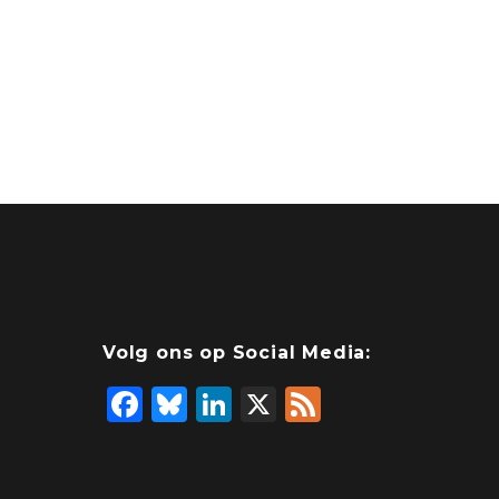
Volg ons op Social Media:
F
Bl
Li
X
F
a
u
n
e
c
e
k
e