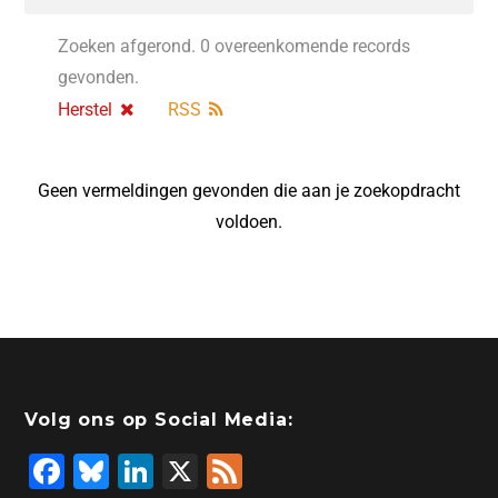
Zoeken afgerond. 0 overeenkomende records
gevonden.
Herstel
RSS
Geen vermeldingen gevonden die aan je zoekopdracht
voldoen.
Volg ons op Social Media:
F
Bl
Li
X
F