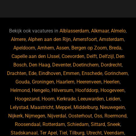
a
u
n
e
c
e
k
e
e
s
e
d
b
ky
dI
Bekijk ook vacatures in
Alblasserdam
,
Alkmaar
,
Almelo
,
o
n
Almere
,
Alphen aan den Rijn
,
Amersfoort
,
Amsterdam
,
Apeldoorn
,
Arnhem
,
Assen
,
Bergen op Zoom
,
Breda
,
o
Capelle aan den IJssel
,
Coevorden
,
Delft
,
Delfzijl
,
Den
k
Bosch
,
Den Haag
,
Deventer
,
Doetinchem
,
Dordrecht
,
Drachten
,
Ede
,
Eindhoven
,
Emmen
,
Enschede
,
Gorinchem
,
Gouda
,
Groningen
,
Haarlem
,
Heerenveen
,
Heerlen
,
Helmond
,
Hengelo
,
Hilversum
,
Hoofddorp
,
Hoogeveen
,
Hoogezand
,
Hoorn
,
Kerkrade
,
Leeuwarden
,
Leiden
,
Lelystad
,
Maastricht
,
Meppel
,
Middelburg
,
Nieuwegein
,
Nijkerk
,
Nijmegen
,
Nijverdal
,
Oosterhout
,
Oss
,
Roermond
,
Roosendaal
,
Rotterdam
,
Schiedam
,
Sittard
,
Sneek
,
Stadskanaal
,
Ter Apel
,
Tiel
,
Tilburg
,
Utrecht
,
Veendam
,