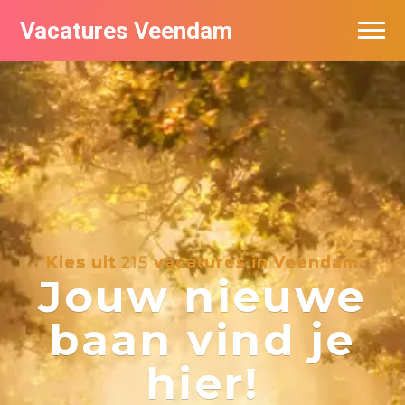
Vacatures Veendam
Vacatures per bedrijf
Kies uit
215
vacatures in Veendam
Jouw nieuwe
baan vind je
hier!