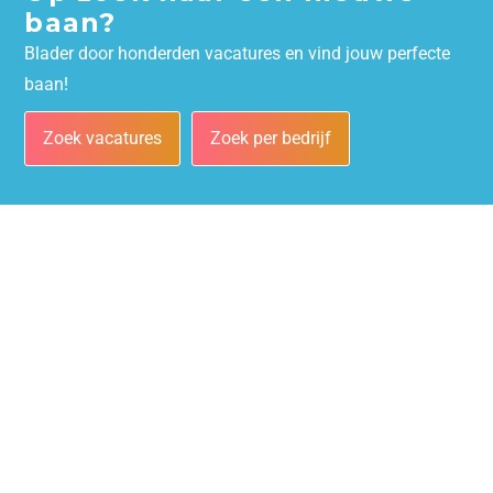
baan?
Blader door honderden vacatures en vind jouw perfecte
baan!
Zoek vacatures
Zoek per bedrijf