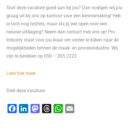
Sluit deze vacature goed aan bij jou? Dan nodigen wij jou
graag uit bij ons op kantoor voor een kennismaking! Heb
je toch nog twijfels, maar sta jij wel open voor een
nieuwe uitdaging? Neem dan contact met ons op! Pro
Industry staat voor jou klaar om verder te kijken naar de
mogelijkheden binnen de maak- en procesindustrie. Wij
zijn te bereiken op 050 – 205 2222.
Lees hier meer
Deel deze vacature:
F
Li
M
T
W
E
a
n
a
hr
h
m
c
k
st
e
at
ai