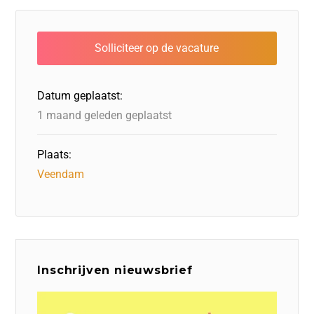
e
e
o
a
s
l
b
dI
d
d
A
o
n
o
s
p
o
n
p
Datum geplaatst:
k
1 maand geleden geplaatst
Plaats:
Veendam
Inschrijven nieuwsbrief