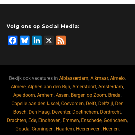
Volg ons op Social Media:
F
Bl
Li
X
F
a
u
n
e
c
e
k
e
e
s
e
d
b
ky
dI
Bekijk ook vacatures in
Alblasserdam
,
Alkmaar
,
Almelo
,
o
n
Almere
,
Alphen aan den Rijn
,
Amersfoort
,
Amsterdam
,
Apeldoorn
,
Arnhem
,
Assen
,
Bergen op Zoom
,
Breda
,
o
Capelle aan den IJssel
,
Coevorden
,
Delft
,
Delfzijl
,
Den
k
Bosch
,
Den Haag
,
Deventer
,
Doetinchem
,
Dordrecht
,
Drachten
,
Ede
,
Eindhoven
,
Emmen
,
Enschede
,
Gorinchem
,
Gouda
,
Groningen
,
Haarlem
,
Heerenveen
,
Heerlen
,