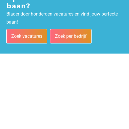
baan?
Blader door honderden vacatures en vind jouw perfecte
baan!
Zoek vacatures
Zoek per bedrijf