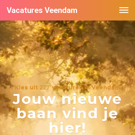
Vacatures Veendam
Vacatures per bedrijf
Kies uit
227
vacatures in Veendam
Jouw nieuwe
baan vind je
hier!