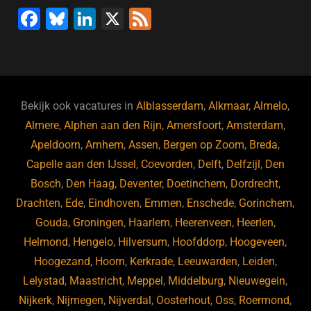
F
Bl
Li
X
F
a
u
n
e
c
e
k
e
e
s
e
d
b
ky
dI
Bekijk ook vacatures in
Alblasserdam
,
Alkmaar
,
Almelo
,
o
n
Almere
,
Alphen aan den Rijn
,
Amersfoort
,
Amsterdam
,
Apeldoorn
,
Arnhem
,
Assen
,
Bergen op Zoom
,
Breda
,
o
Capelle aan den IJssel
,
Coevorden
,
Delft
,
Delfzijl
,
Den
k
Bosch
,
Den Haag
,
Deventer
,
Doetinchem
,
Dordrecht
,
Drachten
,
Ede
,
Eindhoven
,
Emmen
,
Enschede
,
Gorinchem
,
Gouda
,
Groningen
,
Haarlem
,
Heerenveen
,
Heerlen
,
Helmond
,
Hengelo
,
Hilversum
,
Hoofddorp
,
Hoogeveen
,
Hoogezand
,
Hoorn
,
Kerkrade
,
Leeuwarden
,
Leiden
,
Lelystad
,
Maastricht
,
Meppel
,
Middelburg
,
Nieuwegein
,
Nijkerk
,
Nijmegen
,
Nijverdal
,
Oosterhout
,
Oss
,
Roermond
,