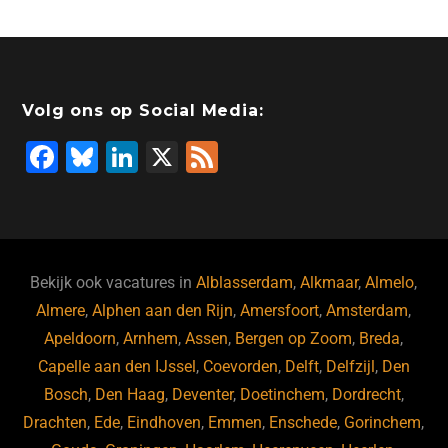
Volg ons op Social Media:
F
Bl
Li
X
F
a
u
n
e
c
e
k
e
e
s
e
d
b
ky
dI
Bekijk ook vacatures in
Alblasserdam
,
Alkmaar
,
Almelo
,
o
n
Almere
,
Alphen aan den Rijn
,
Amersfoort
,
Amsterdam
,
Apeldoorn
,
Arnhem
,
Assen
,
Bergen op Zoom
,
Breda
,
o
Capelle aan den IJssel
,
Coevorden
,
Delft
,
Delfzijl
,
Den
k
Bosch
,
Den Haag
,
Deventer
,
Doetinchem
,
Dordrecht
,
Drachten
,
Ede
,
Eindhoven
,
Emmen
,
Enschede
,
Gorinchem
,