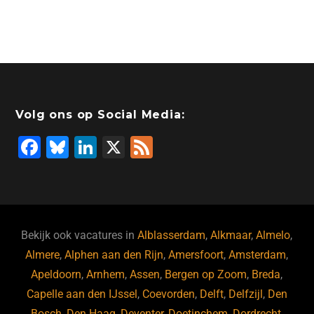
Volg ons op Social Media:
F
Bl
Li
X
F
a
u
n
e
c
e
k
e
e
s
e
d
b
ky
dI
Bekijk ook vacatures in
Alblasserdam
,
Alkmaar
,
Almelo
,
o
n
Almere
,
Alphen aan den Rijn
,
Amersfoort
,
Amsterdam
,
Apeldoorn
,
Arnhem
,
Assen
,
Bergen op Zoom
,
Breda
,
o
Capelle aan den IJssel
,
Coevorden
,
Delft
,
Delfzijl
,
Den
k
Bosch
,
Den Haag
,
Deventer
,
Doetinchem
,
Dordrecht
,