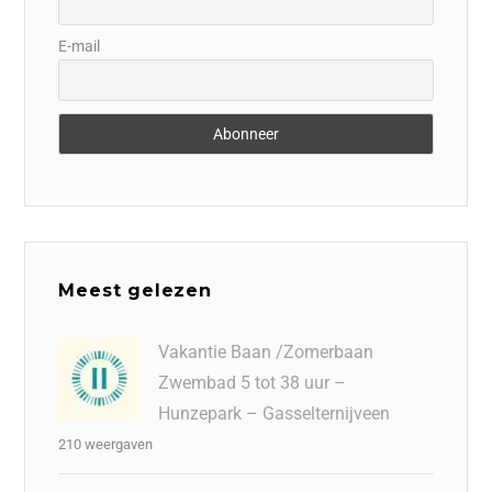
E-mail
Meest gelezen
Vakantie Baan /Zomerbaan
Zwembad 5 tot 38 uur –
Hunzepark – Gasselternijveen
210 weergaven