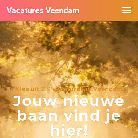
Vacatures Veendam
Vacatures per bedrijf
Kies uit
219
vacatures in Veendam
Jouw nieuwe
baan vind je
hier!